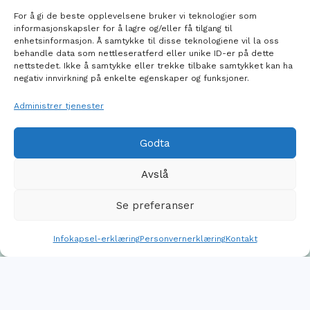
For å gi de beste opplevelsene bruker vi teknologier som
informasjonskapsler for å lagre og/eller få tilgang til
enhetsinformasjon. Å samtykke til disse teknologiene vil la oss
behandle data som nettleseratferd eller unike ID-er på dette
Inkluderingsfond
Tilreisende lag
nettstedet. Ikke å samtykke eller trekke tilbake samtykket kan ha
negativ innvirkning på enkelte egenskaper og funksjoner.
Administrer tjenester
Godta
Avslå
Se preferanser
Treningssenter
Priser
Infokapsel-erklæring
Personvernerklæring
Kontakt