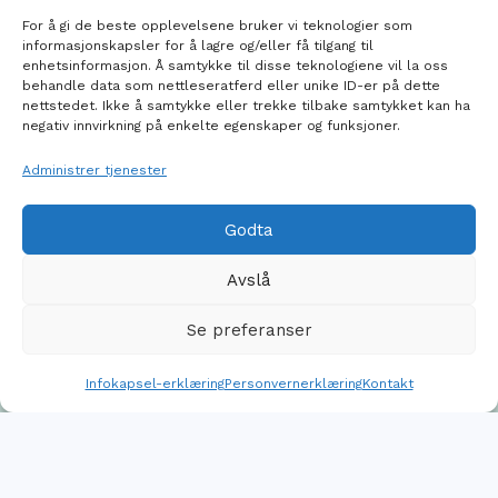
For å gi de beste opplevelsene bruker vi teknologier som
informasjonskapsler for å lagre og/eller få tilgang til
enhetsinformasjon. Å samtykke til disse teknologiene vil la oss
behandle data som nettleseratferd eller unike ID-er på dette
Inkluderingsfond
Tilreisende lag
nettstedet. Ikke å samtykke eller trekke tilbake samtykket kan ha
negativ innvirkning på enkelte egenskaper og funksjoner.
Administrer tjenester
Godta
Avslå
Se preferanser
Treningssenter
Priser
Infokapsel-erklæring
Personvernerklæring
Kontakt